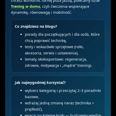
chcesz wzmocnić formę poza jazdą, polecamy dział
Trening w domu
, czyli ćwiczenia wspierające
dynamikę, równowagę i mobilność.
Co znajdziesz na blogu?
porady dla początkujących i dla osób, które
chcą poprawić technikę,
testy i wskazówki sprzętowe (rolki,
akcesoria, serwis i ustawienia),
tematy okołosportowe: regeneracja,
zdrowie, motywacja i „mądre” treningi.
Jak najwygodniej korzystać?
wybierz kategorię i przeczytaj 2–3 poradniki
bazowe,
wdrażaj jedną zmianę naraz (technika >
prędkość),
wracaj po kolejne kroki — budujemy wiedzę