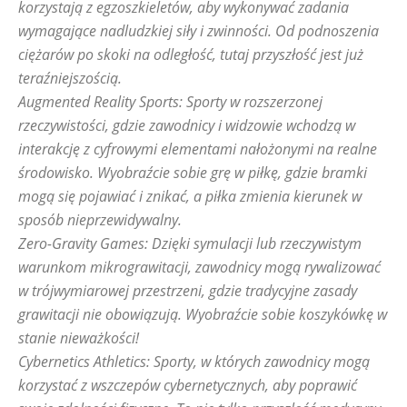
korzystają z egzoszkieletów, aby wykonywać zadania
Sporty na orientację
Sporty na piasku
Sporty na świeżym powietrzu
wymagające nadludzkiej siły i zwinności. Od podnoszenia
Sporty nietypowe
Sporty niszowe na świecie
Sporty powietrzne
ciężarów po skoki na odległość, tutaj przyszłość jest już
Sporty precyzyjne
Sporty przygodowe
Sporty rakietowe
teraźniejszością.
Sporty retro
Sporty rzutowe
Sporty siłowe
Augmented Reality Sports: Sporty w rozszerzonej
Sporty tradycyjne i ludowe
Sporty w dżungli
Sporty walki
rzeczywistości, gdzie zawodnicy i widzowie wchodzą w
Sporty wodne
Sporty zapomniane
Sporty zespołowe
Sporty zimowe ekstremalne
Technologie w sporcie
interakcję z cyfrowymi elementami nałożonymi na realne
Teksty od Czytelników
Trening w domu
środowisko. Wyobraźcie sobie grę w piłkę, gdzie bramki
Treningi tematyczne i wyzwania
Wywiady
mogą się pojawiać i znikać, a piłka zmienia kierunek w
Zawody i ligi alternatywne
Zdrowie i dieta sportowa
Zima
sposób nieprzewidywalny.
Zrównoważony rozwój w sporcie
Zero-Gravity Games: Dzięki symulacji lub rzeczywistym
warunkom mikrograwitacji, zawodnicy mogą rywalizować
w trójwymiarowej przestrzeni, gdzie tradycyjne zasady
grawitacji nie obowiązują. Wyobraźcie sobie koszykówkę w
stanie nieważkości!
Cybernetics Athletics: Sporty, w których zawodnicy mogą
korzystać z wszczepów cybernetycznych, aby poprawić