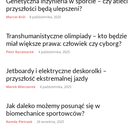
Genetyczna inżynieria w sporcie – czy atleci
przyszłości będą ulepszeni?
Marcin Król
-
8 października, 2025
Transhumanistyczne olimpiady – kto będzie
miał większe prawa: człowiek czy cyborg?
Piotr Kaczmarek
-
4 października, 2025
Jetboardy i elektryczne deskorolki –
przyszłość ekstremalnej jazdy
Marek Wieczorek
-
4 października, 2025
Jak daleko możemy posunąć się w
biomechanice sportowców?
Kamila Pietrzak
-
26 września, 2025