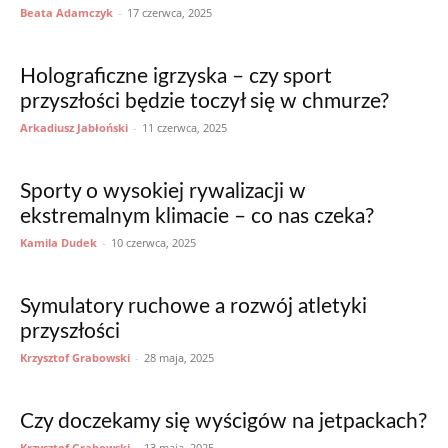
Beata Adamczyk
-
17 czerwca, 2025
Holograficzne igrzyska – czy sport
przyszłości będzie toczył się w chmurze?
Arkadiusz Jabłoński
-
11 czerwca, 2025
Sporty o wysokiej rywalizacji w
ekstremalnym klimacie – co nas czeka?
Kamila Dudek
-
10 czerwca, 2025
Symulatory ruchowe a rozwój atletyki
przyszłości
Krzysztof Grabowski
-
28 maja, 2025
Czy doczekamy się wyścigów na jetpackach?
Krzysztof Grabowski
-
13 maja, 2025