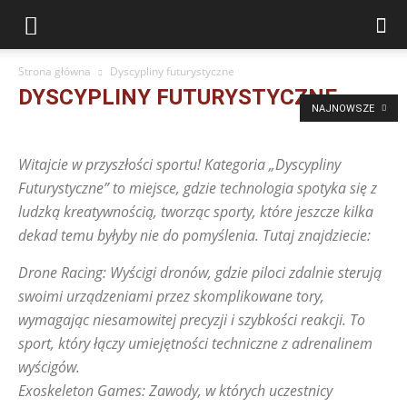
Strona główna
Dyscypliny futurystyczne
DYSCYPLINY FUTURYSTYCZNE
NAJNOWSZE
Bieganie
Deskorolki
Dyscypliny futurystyczne
E-sport i symulatory ruchu
Ekstremalne wyzwania
Fakty i Mity
Witajcie w przyszłości sportu! Kategoria „Dyscypliny
Fitness i siłownia
Historia sportu światowego
Futurystyczne” to miejsce, gdzie technologia spotyka się z
Inspirujące postacie sportu
Joga i pilates
Kobiety w sporcie
ludzką kreatywnością, tworząc sporty, które jeszcze kilka
Lifestyle sportowy
Moda sportowa
Nietypowe biegi
dekad temu byłyby nie do pomyślenia. Tutaj znajdziecie:
Nietypowe formy pływania
Nowoczesne dyscypliny
Pływanie
Pozostałe artykuły
Psychologia sportu
Pytania od Czytelników
Drone Racing: Wyścigi dronów, gdzie piloci zdalnie sterują
Rekordy i niezwykłe osiągnięcia
Rolki
Rowery i hulajnogi
swoimi urządzeniami przez skomplikowane tory,
Sport a edukacja
Sport a ekologia
Sport a medycyna
wymagając niesamowitej precyzji i szybkości reakcji. To
Sport i podróże
Sport przyszłości
Sport w kulturze i filmie
sport, który łączy umiejętności techniczne z adrenalinem
Sporty dla niepełnosprawnych
Sporty drużynowe alternatywne
wyścigów.
Sporty ekstremalne
Sporty historyczne
Sporty linowe
Exoskeleton Games: Zawody, w których uczestnicy
Sporty mechaniczne
Sporty miejskie
Sporty motorowe