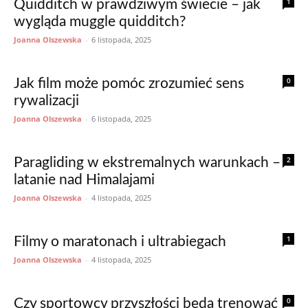
1
Quidditch w prawdziwym świecie – jak
wygląda muggle quidditch?
Joanna Olszewska
-
6 listopada, 2025
0
Jak film może pomóc zrozumieć sens
rywalizacji
Joanna Olszewska
-
6 listopada, 2025
2
Paragliding w ekstremalnych warunkach –
latanie nad Himalajami
Joanna Olszewska
-
4 listopada, 2025
1
Filmy o maratonach i ultrabiegach
Joanna Olszewska
-
4 listopada, 2025
0
Czy sportowcy przyszłości będą trenować