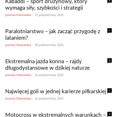
0
Kabaddi – sport drużynowy, który
wymaga siły, szybkości i strategii
Joanna Olszewska
-
31 października, 2025
1
Paralotniarstwo – jak zacząć przygodę z
lataniem?
Joanna Olszewska
-
30 października, 2025
0
Ekstremalna jazda konna – rajdy
długodystansowe w dzikiej naturze
Joanna Olszewska
-
25 października, 2025
1
Najwięcej goli w jednej karierze piłkarskiej
Joanna Olszewska
-
22 października, 2025
0
Motocross w ekstremalnych warunkach –