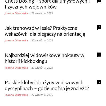
0
Chess Boxing – sport dla umysłowych i
fizycznych wojowników
Joanna Olszewska
-
29 września, 2025
0
Jak trenować w lesie? Praktyczne
wskazówki dla biegaczy na orientację
Joanna Olszewska
-
27 września, 2025
0
Najbardziej widowiskowe nokauty w
historii kickboxingu
Joanna Olszewska
-
27 września, 2025
0
Polskie kluby i drużyny w niszowych
dyscyplinach – gdzie można je znaleźć?
Joanna Olszewska
-
27 września, 2025