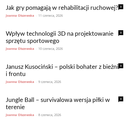
0
Jak gry pomagają w rehabilitacji ruchowej?
Joanna Olszewska
-
11 czerwca, 2026
0
Wpływ technologii 3D na projektowanie
sprzętu sportowego
Joanna Olszewska
-
10 czerwca, 2026
0
Janusz Kusociński – polski bohater z bieżni
i frontu
Joanna Olszewska
-
9 czerwca, 2026
0
Jungle Ball – survivalowa wersja piłki w
terenie
Joanna Olszewska
-
8 czerwca, 2026