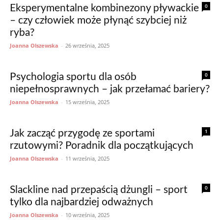
0
Eksperymentalne kombinezony pływackie
– czy człowiek może płynąć szybciej niż
ryba?
Joanna Olszewska
-
26 września, 2025
0
Psychologia sportu dla osób
niepełnosprawnych – jak przełamać bariery?
Joanna Olszewska
-
15 września, 2025
1
Jak zacząć przygodę ze sportami
rzutowymi? Poradnik dla początkujących
Joanna Olszewska
-
11 września, 2025
0
Slackline nad przepaścią dżungli – sport
tylko dla najbardziej odważnych
Joanna Olszewska
-
10 września, 2025