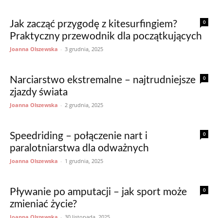
0
Jak zacząć przygodę z kitesurfingiem?
Praktyczny przewodnik dla początkujących
Joanna Olszewska
-
3 grudnia, 2025
0
Narciarstwo ekstremalne – najtrudniejsze
zjazdy świata
Joanna Olszewska
-
2 grudnia, 2025
0
Speedriding – połączenie nart i
paralotniarstwa dla odważnych
Joanna Olszewska
-
1 grudnia, 2025
0
Pływanie po amputacji – jak sport może
zmieniać życie?
Joanna Olszewska
-
30 listopada, 2025