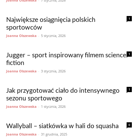
Joanna Olszewska
-
7 stycznia, 2026
1
Największe osiągnięcia polskich
sportowców
Joanna Olszewska
-
5 stycznia, 2026
1
Jugger – sport inspirowany filmem science
fiction
Joanna Olszewska
-
3 stycznia, 2026
1
Jak przygotować ciało do intensywnego
sezonu sportowego
Joanna Olszewska
-
1 stycznia, 2026
0
Wallyball – siatkówka w hali do squasha
Joanna Olszewska
-
31 grudnia, 2025