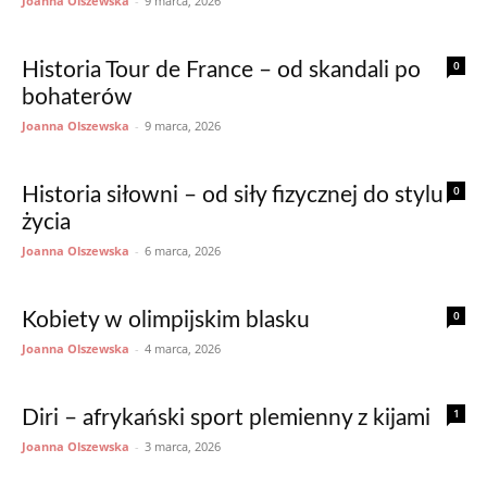
Joanna Olszewska
-
9 marca, 2026
0
Historia Tour de France – od skandali po
bohaterów
Joanna Olszewska
-
9 marca, 2026
0
Historia siłowni – od siły fizycznej do stylu
życia
Joanna Olszewska
-
6 marca, 2026
0
Kobiety w olimpijskim blasku
Joanna Olszewska
-
4 marca, 2026
1
Diri – afrykański sport plemienny z kijami
Joanna Olszewska
-
3 marca, 2026