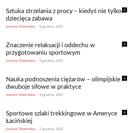
0
Sztuka strzelania z procy – kiedyś nie tylko
dziecięca zabawa
Joanna Olszewska
-
8 grudnia, 2025
0
Znaczenie relaksacji i oddechu w
przygotowaniu sportowym
Joanna Olszewska
-
8 grudnia, 2025
0
Nauka podnoszenia ciężarów – olimpijskie
dwuboje siłowe w praktyce
Joanna Olszewska
-
8 grudnia, 2025
0
Sportowe szlaki trekkingowe w Ameryce
Łacińskiej
Joanna Olszewska
-
7 grudnia, 2025