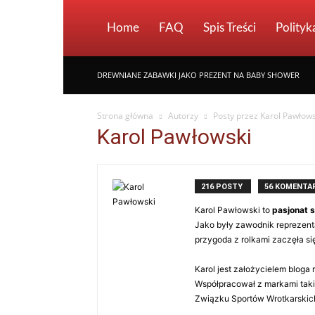
Home
FAQ
Spis Treści
Polityk
DREWNIANE ZABAWKI JAKO PREZENT NA BABY SHOWER
Strona główna
Autorzy
Posty przez Karol Pawłows
Karol Pawłowski
216 POSTY
56 KOMENTA
Karol Pawłowski to
pasjonat 
Jako były zawodnik reprezenta
przygoda z rolkami zaczęła si
Karol jest założycielem bloga ro
Współpracował z markami takim
Związku Sportów Wrotkarskich