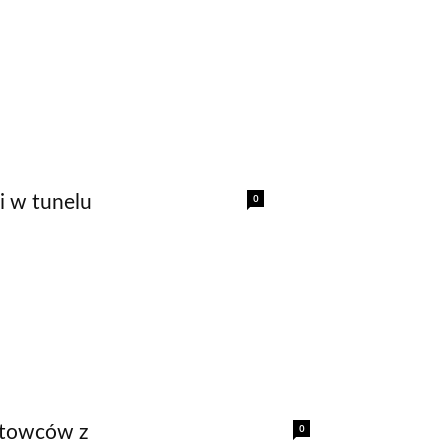
0
ci w tunelu
0
rtowców z