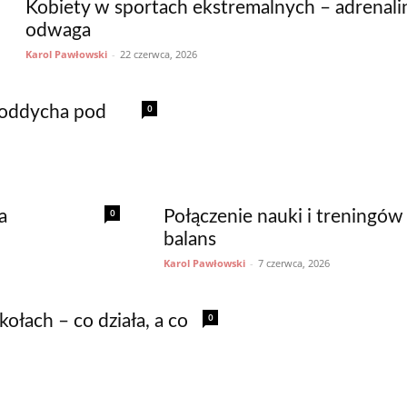
Kobiety w sportach ekstremalnych – adrenalin
odwaga
Karol Pawłowski
-
22 czerwca, 2026
0
y oddycha pod
0
a
Połączenie nauki i treningów 
balans
Karol Pawłowski
-
7 czerwca, 2026
0
ołach – co działa, a co