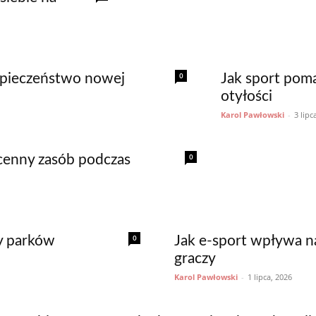
0
zpieczeństwo nowej
Jak sport pom
otyłości
Karol Pawłowski
-
3 lipc
0
 cenny zasób podczas
0
y parków
Jak e-sport wpływa n
graczy
Karol Pawłowski
-
1 lipca, 2026