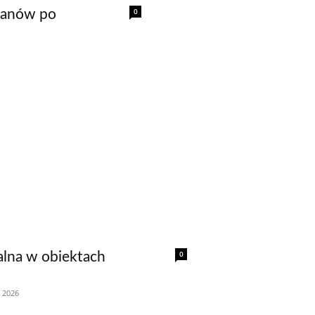
0
gmanów po
0
alna w obiektach
, 2026