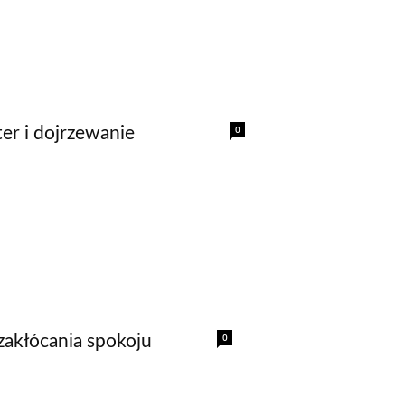
0
er i dojrzewanie
0
zakłócania spokoju