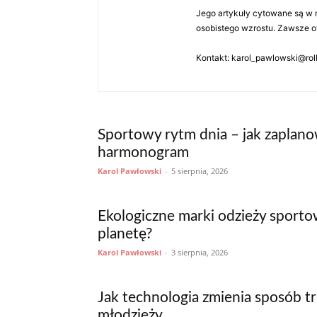
Jego artykuły cytowane są w m
osobistego wzrostu. Zawsze ot
Kontakt: karol_pawlowski@rolk
Sportowy rytm dnia – jak zaplano
harmonogram
Karol Pawłowski
-
5 sierpnia, 2026
Ekologiczne marki odzieży sport
planetę?
Karol Pawłowski
-
3 sierpnia, 2026
Jak technologia zmienia sposób 
młodzieży