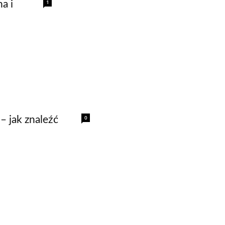
1
a i
0
– jak znaleźć