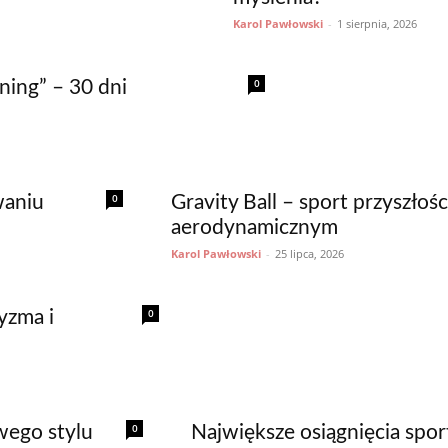
Karol Pawłowski
-
1 sierpnia, 2026
0
ning” – 30 dni
0
waniu
Gravity Ball – sport przyszłoś
aerodynamicznym
Karol Pawłowski
-
25 lipca, 2026
0
yzma i
0
owego stylu
Największe osiągnięcia spo