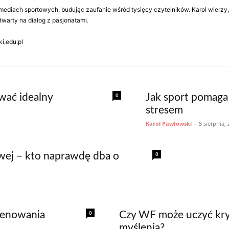
ediach sportowych, budując zaufanie wśród tysięcy czytelników. Karol wierzy, że
warty na dialog z pasjonatami.
i.edu.pl
0
wać idealny
Jak sport pomaga
stresem
Karol Pawłowski
-
5 sierpnia,
0
owej – kto naprawdę dba o
0
trenowania
Czy WF może uczyć kr
myślenia?