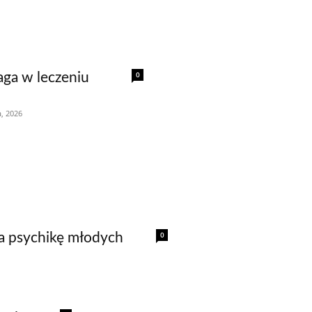
0
aga w leczeniu
a, 2026
0
a psychikę młodych