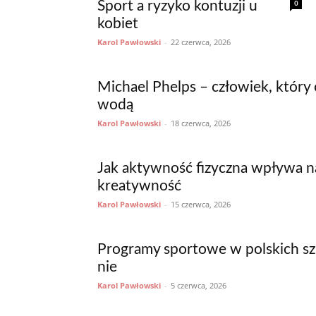
0
Sport a ryzyko kontuzji u
kobiet
Karol Pawłowski
-
22 czerwca, 2026
Michael Phelps – człowiek, któr
wodą
Karol Pawłowski
-
18 czerwca, 2026
Jak aktywność fizyczna wpływa n
kreatywność
Karol Pawłowski
-
15 czerwca, 2026
Programy sportowe w polskich szk
nie
Karol Pawłowski
-
5 czerwca, 2026