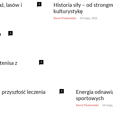
0
ż, lasów i
Historia siły – od stron
kulturystykę
Karol Pawłowski
-
29 maja, 2026
0
a
0
tenisa z
0
 przyszłość leczenia
Energia odnawi
sportowych
Karol Pawłowski
-
24 maja