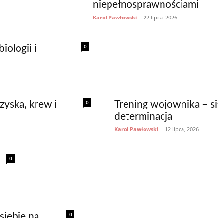
niepełnosprawnościami
Karol Pawłowski
-
22 lipca, 2026
0
iologii i
0
zyska, krew i
Trening wojownika – si
determinacja
Karol Pawłowski
-
12 lipca, 2026
0
0
siebie na