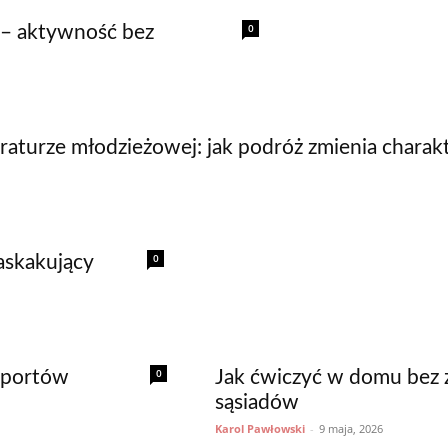
0
 – aktywność bez
turze młodzieżowej: jak podróż zmienia charakt
0
askakujący
0
 sportów
Jak ćwiczyć w domu bez 
sąsiadów
Karol Pawłowski
-
9 maja, 2026