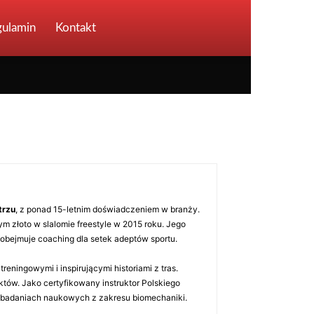
gulamin
Kontakt
trzu
, z ponad 15-letnim doświadczeniem w branży.
ym złoto w slalomie freestyle w 2015 roku. Jego
 obejmuje coaching dla setek adeptów sportu.
reningowymi i inspirującymi historiami z tras.
któw. Jako certyfikowany instruktor Polskiego
a badaniach naukowych z zakresu biomechaniki.