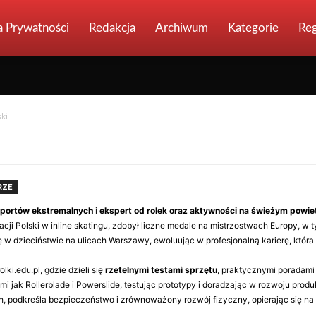
a Prywatności
Redakcja
Archiwum
Kategorie
Re
ki
RZE
sportów ekstremalnych
i
ekspert od rolek oraz aktywności na świeżym powie
cji Polski w inline skatingu, zdobył liczne medale na mistrzostwach Europy, w t
ę w dzieciństwie na ulicach Warszawy, ewoluując w profesjonalną karierę, która
lki.edu.pl, gdzie dzieli się
rzetelnymi testami sprzętu
, praktycznymi poradami t
i jak Rollerblade i Powerslide, testując prototypy i doradzając w rozwoju produ
, podkreśla bezpieczeństwo i zrównoważony rozwój fizyczny, opierając się n